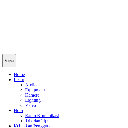
Menu
Home
Learn
Audio
Equipment
Kamera
Lighting
Video
Hobi
Radio Komunikasi
Trik dan Tips
Kebijakan Pengguna