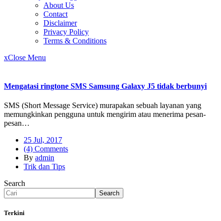
About Us
Contact
Disclaimer
Privacy Policy
Terms & Conditions
x
Close Menu
Mengatasi ringtone SMS Samsung Galaxy J5 tidak berbunyi
SMS (Short Message Service) murapakan sebuah layanan yang
memungkinkan pengguna untuk mengirim atau menerima pesan-
pesan…
25 Jul, 2017
(4) Comments
By
admin
Trik dan Tips
Search
Search
Terkini