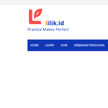
Skip
to
content
lilik.id
Practice Makes Perfect
HOME
LEARN
HOBI
KEBIJAKAN PENGGUNA