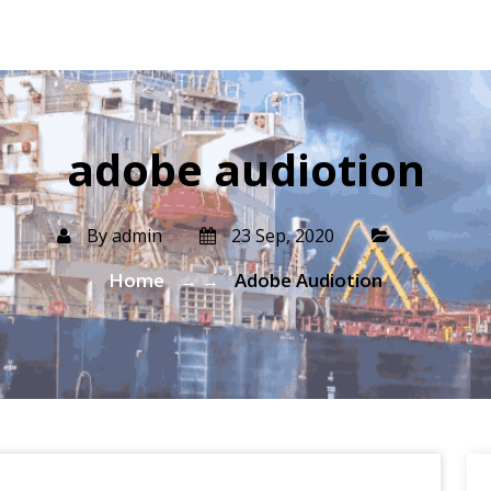
adobe audiotion
By
admin
23 Sep, 2020
Home
Adobe Audiotion
→ →