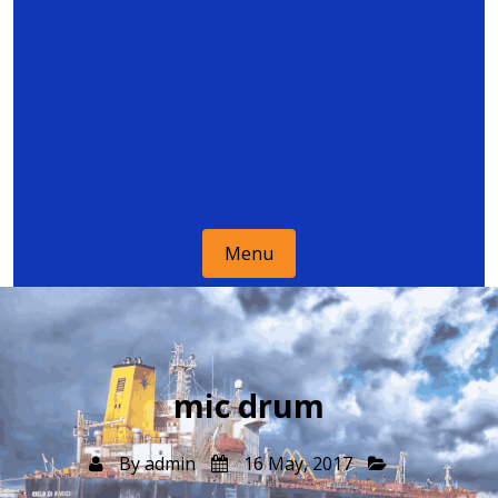
Menu
mic drum
By
admin
16 May, 2017