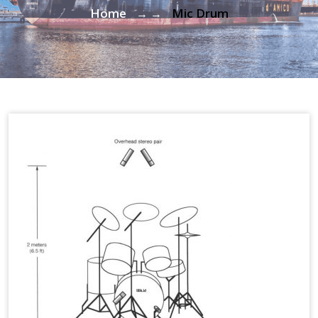
Home
Mic Drum
→ →