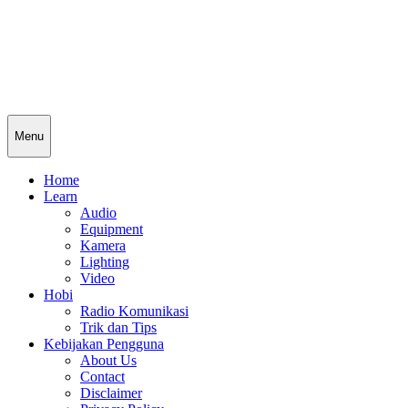
Menu
Home
Learn
Audio
Equipment
Kamera
Lighting
Video
Hobi
Radio Komunikasi
Trik dan Tips
Kebijakan Pengguna
About Us
Contact
Disclaimer