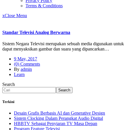
Privacy Policy
Terms & Conditions
x
Close Menu
Standar Televisi Analog Berwarna
Sistem Negara Televisi merupakan sebuah media digunakan untuk
dapat menyaksikan gambar dan suara yang dipancarkan…
9 May, 2017
(0) Comments
By
admin
Learn
Search
Search
Terkini
Desain Grafis Berbasis AI dan Generative Design
Sistem Clocking Dalam Perangkat Audio Digital
HBBTV Sebagai Penyiaran TV Masa Depan
Program Feature Televisi