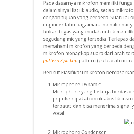
Pada dasarnya mikrofon memiliki fungs
dalam
sinyal listrik audio, setiap mikr
dengan tujuan yang berbeda. Suatu a
ud
engineer tahu bagaimana memilih mic y
bukan t
ugas yang mudah untuk memilik 
segudang mic yang tersedia.
Terlepas d
memahami mikrofon yang berbeda deng
mikrofon menagkap suara dari arah ter
pattern / pickup
pattern (pola arah micr
Berikut klasifikasi mikrofon berdasarkan
Microphone Dynamic
Microphone yang bekerja berdasarka
populer dipakai untuk akustik ins
terbatas dan bisa menerima signal y
vocal
Microphone Condenser