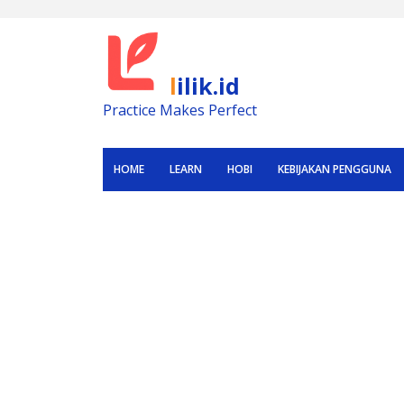
Skip
to
content
lilik.id
Practice Makes Perfect
HOME
LEARN
HOBI
KEBIJAKAN PENGGUNA