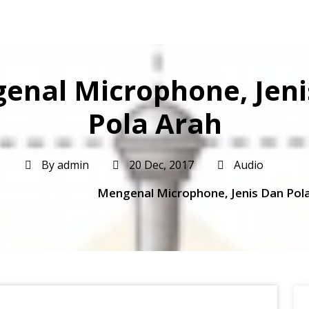
enal Microphone, Jeni
Pola Arah
By
admin
20 Dec, 2017
Audio
e
Audio
Mengenal Microphone, Jenis Dan Pol
→
→